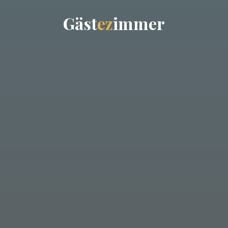
G
ä
s
t
e
z
i
m
m
e
r